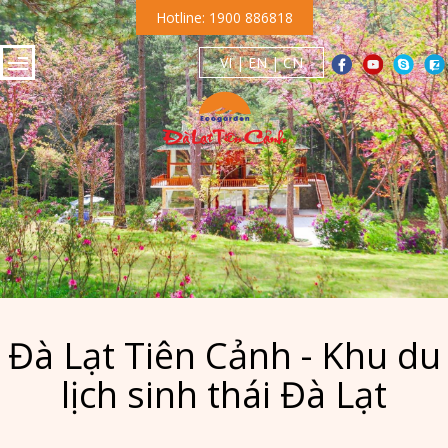
Hotline: 1900 886818
VI
|
EN
|
CN
Đà Lạt Tiên Cảnh - Khu du
lịch sinh thái Đà Lạt