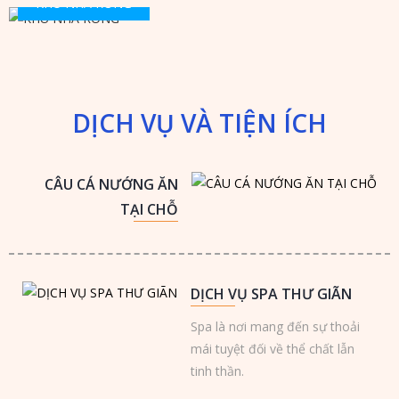
KHU NHÀ RÔNG
Anh hentai
iWin Club
DỊCH VỤ VÀ TIỆN ÍCH
CÂU CÁ NƯỚNG ĂN
TẠI CHỖ
DỊCH VỤ SPA THƯ GIÃN
Spa là nơi mang đến sự thoải
mái tuyệt đối về thể chất lẫn
tinh thần.