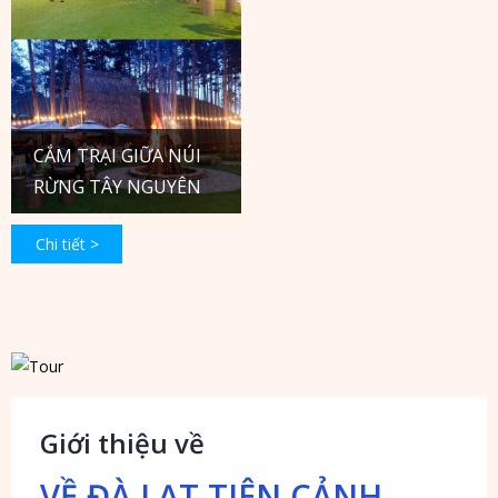
CẮM TRẠI GIỮA NÚI
RỪNG TÂY NGUYÊN
Chi tiết >
Giới thiệu về
VỀ ĐÀ LẠT TIÊN CẢNH