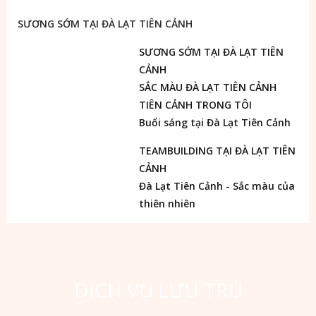
Nguyên hùng vĩ 
SƯƠNG SỚM TẠI ĐÀ LẠT TIÊN CẢNH
sex ngọc trinh
SƯƠNG SỚM TẠI ĐÀ LẠT TIÊN
CẢNH
Với món quà mà thiên nhiên đã ban tặng cho nơi đây 
SẮC MÀU ĐÀ LẠT TIÊN CẢNH
chúng tôi rất mong được sự hợp tác của Quý công ty, 
TIÊN CẢNH TRONG TÔI
Quý khách có nhu cầu hội họp, thư giản, vui chơi giải 
Buổi sáng tại Đà Lạt Tiên Cảnh
trí, nghỉ dưỡng… Là điểm đến ấn tượng không thể 
nào quên 
TEAMBUILDING TẠI ĐÀ LẠT TIÊN
CẢNH
Đà Lạt Tiên Cảnh - Sắc màu của
thiên nhiên
Đội ngũ nhân viên trẻ, năng động phục vụ tận tình 
chắc chắn Quý khách sẽ hài lòng cùng buổi tiệc thật 
hoàn hảo. Chúng tôi không ngừng nâng cao chất 
lượng dịch vụ để hoàn thiện hơn trong phục vụ Quý 
khách.
DỊCH VỤ LƯU TRÚ