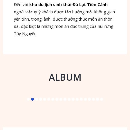
Đến với 
khu du lịch sinh thái Đà Lạt Tiên Cảnh
ngoài việc quý khách được tận hưởng một không gian 
yên tĩnh, trong lành, được thưởng thức món ăn thôn 
dã, đặc biệt là những món ăn đặc trưng của núi rừng 
Tây Nguyên
Quý khách còn được tham quan khu sinh thái với 
phong cảnh thiên nhiên rộng rãi thoáng mát yên tĩnh. 
Chúng tôi rất hân hạnh được phục vụ Quý khách với 
ALBUM
các loại hình dịch vụ bao gồm Phòng hội thảo – Hội 
nghị, Khu VIP, Nhà nghỉ, giải trí, tour, đốt lửa trại, Khu 
vui chơi trẻ em… 
Khu sinh thái còn có những địa điểm check in khiến 
Bạn có những bức hình nên thơ giữa núi rừng Tây 