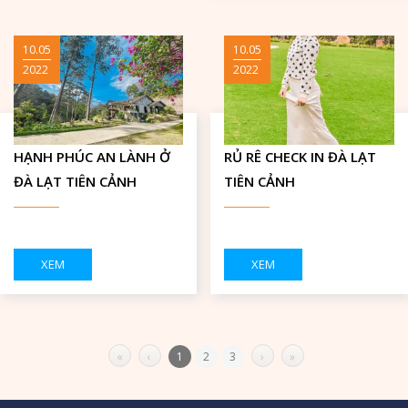
10.05
10.05
2022
2022
HẠNH PHÚC AN LÀNH Ở
RỦ RÊ CHECK IN ĐÀ LẠT
ĐÀ LẠT TIÊN CẢNH
TIÊN CẢNH
XEM
XEM
«
‹
1
2
3
›
»