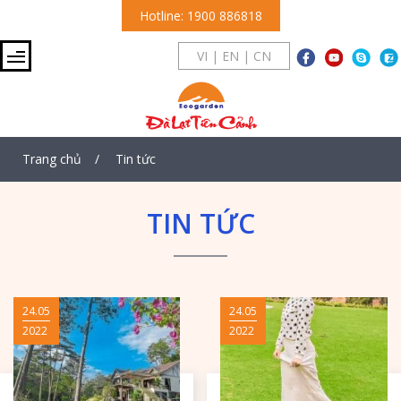
Hotline: 1900 886818
VI
|
EN
|
CN
Trang chủ
Tin tức
TIN TỨC
24.05
24.05
2022
2022