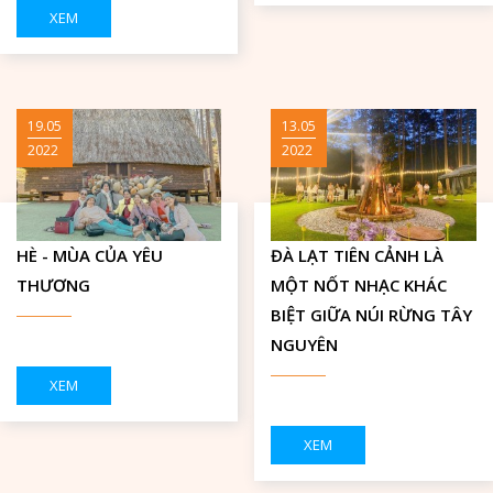
XEM
19.05
13.05
2022
2022
HÈ - MÙA CỦA YÊU
ĐÀ LẠT TIÊN CẢNH LÀ
THƯƠNG
MỘT NỐT NHẠC KHÁC
BIỆT GIỮA NÚI RỪNG TÂY
NGUYÊN
XEM
XEM